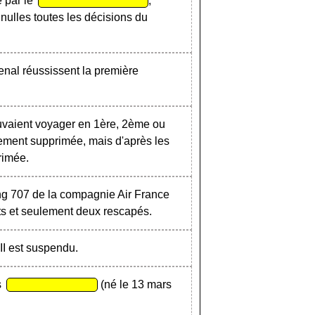
é par le
,
 nulles toutes les décisions du
enal réussissent la première
vaient voyager en 1ère, 2ème ou
llement supprimée, mais d'après les
rimée.
ing 707 de la compagnie Air France
rts et seulement deux rescapés.
 II est suspendu.
s
(né le 13 mars