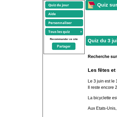
Quiz sur
Quiz du jour
Aide
Personnaliser
Tous les quiz
Recommander ce site
Quiz du
3 ju
Partager
Recherche su
Les fêtes e
Le 3 juin est le
Il reste encore 
La bicyclette es
Aux Etats-Unis,