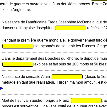
erre de guerre et ouvre la voie à un deuxième procès. Emile Zo
exil en Angleterre.
Naissance de l'américaine Freda Josephine McDonald, qui dev
danseuse française Joséphine
(décès le 12
Pendant la première guerre mondiale, le gouvernement turc dé
soupçonnés de soutenir les Russes. Ce géno
Dans le département des Bouches du Rhône, le dépôt de munit
explose et fait plus de 100 morts et 50 bles
Naissance du cinéaste Alain
, (décès le 1e
métrage en tant que réalisateur, "Hiroshima mon amour", est
.
Mort de l´écrivain austro-hongrois Franz
, a
procès est souvent celui de l'absurdité de la bureaucratie a