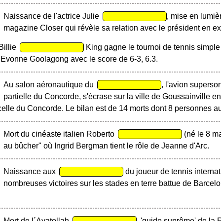
Naissance de l'actrice Julie
, mise en lumiè
magazine Closer qui révèle sa relation avec le président en e
Billie
King gagne le tournoi de tennis simpl
e Evonne Goolagong avec le score de 6-3, 6.3.
Au salon aéronautique du
, l'avion supers
partielle du Concorde, s'écrase sur la ville de Goussainville e
celle du Concorde. Le bilan est de 14 morts dont 8 personnes au
Mort du cinéaste italien Roberto
(né le 8 ma
au bûcher" où Ingrid Bergman tient le rôle de Jeanne d'Arc.
Naissance aux
du joueur de tennis interna
nombreuses victoires sur les stades en terre battue de Barce
Mort de l´Ayatollah
, 'guide suprême' de la 