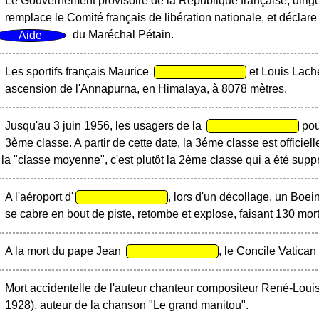
Le Gouvernement provisoire de la République française, dirig
remplace le Comité français de libération nationale, et déclare
du Maréchal Pétain.
Les sportifs français Maurice
et Louis Lach
ascension de l'Annapurna, en Himalaya, à 8078 mètres.
Jusqu'au 3 juin 1956, les usagers de la
pou
3ème classe. A partir de cette date, la 3éme classe est officie
la "classe moyenne", c'est plutôt la 2ème classe qui a été supp
A l'aéroport d'
, lors d'un décollage, un Boe
se cabre en bout de piste, retombe et explose, faisant 130 mo
A la mort du pape Jean
, le Concile Vatican
Mort accidentelle de l'auteur chanteur compositeur René-Loui
1928), auteur de la chanson "Le grand manitou".