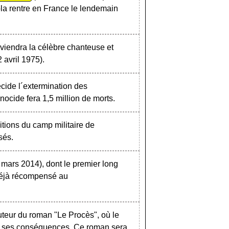
la rentre en France le lendemain
iendra la célèbre chanteuse et
 avril 1975).
cide l´extermination des
cide fera 1,5 million de morts.
ions du camp militaire de
sés.
r mars 2014), dont le premier long
 déjà récompensé au
uteur du roman "Le Procès", où le
vec ses conséquences. Ce roman sera