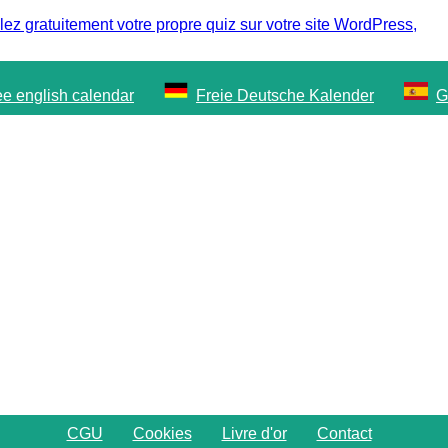
llez gratuitement votre propre quiz sur votre site WordPress,
ee english calendar
Freie Deutsche Kalender
G
CGU
Cookies
Livre d'or
Contact