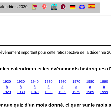
alendriers 2030 :
un évènement important pour cette rétrospective de la décennie 
r les calendriers et les événements historiques d
1920
1930
1940
1950
1960
1970
1980
1990
à
à
à
à
à
à
à
à
1929
1939
1949
1959
1969
1979
1989
1999
 aux quiz d'un mois donné, cliquer sur le mois s