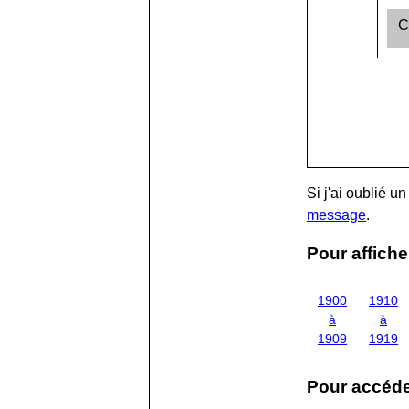
C
Si j'ai oublié 
message
.
Pour affiche
1900
1910
à
à
1909
1919
Pour accéder