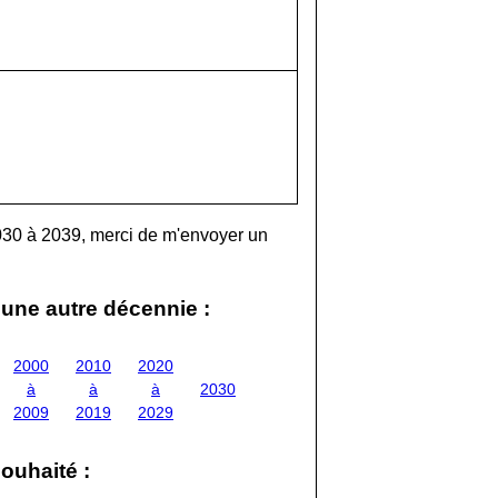
2030 à 2039, merci de m'envoyer un
'une autre décennie :
2000
2010
2020
à
à
à
2030
2009
2019
2029
ouhaité :