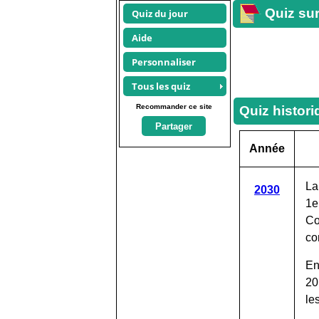
Quiz sur
Quiz du jour
Aide
Personnaliser
Tous les quiz
Recommander ce site
Quiz histor
Partager
Année
La
2030
1e
Co
co
En
20
les