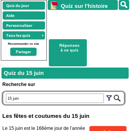
Quiz du jour
Quiz sur l'histoire
Aide
Personnaliser
Tous les quiz
Recommander ce site
Réponses
à ce quiz
Partager
Quiz du
15 juin
Recherche sur
Les fêtes et coutumes du
15 juin
Le 15 juin est le 166ème jour de l'année