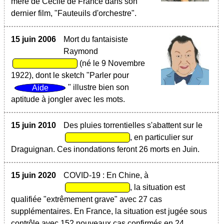
mère de Cécile de France dans son
dernier film, "Fauteuils d'orchestre".
15 juin 2006
Mort du fantaisiste
Raymond
(né le 9 Novembre
1922), dont le sketch "Parler pour
" illustre bien son
aptitude à jongler avec les mots.
15 juin 2010
Des pluies torrentielles s'abattent sur le
, en particulier sur
Draguignan. Ces inondations feront 26 morts en Juin.
15 juin 2020
COVID-19 : En Chine, à
, la situation est
qualifiée "extrêmement grave" avec 27 cas
supplémentaires. En France, la situation est jugée sous
contrôle avec 152 nouveaux cas confirmés en 24