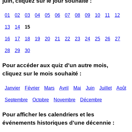
juin, cliquez sur le jour souhaité :
01
02
03
04
05
06
07
08
09
10
11
12
13
14
15
16
17
18
19
20
21
22
23
24
25
26
27
28
29
30
Pour accéder aux quiz d'un autre mois,
cliquez sur le mois souhaité :
Janvier
Février
Mars
Avril
Mai
Juin
Juillet
Août
Septembre
Octobre
Novembre
Décembre
Pour afficher les calendriers et les
événements historiques d'une décennie :