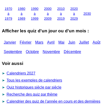
1970
1980
1990
2000
2010
2020
à
à
à
à
à
à
2030
1979
1989
1999
2009
2019
2029
Afficher les quiz d'un jour ou d'un mois :
Janvier
Février
Mars
Avril
Mai
Juin
Juillet
Août
Septembre
Octobre
Novembre
Décembre
Voir aussi
Calendriers 2027
Tous les exemples de calendriers
Quiz historiques siècle par siècle
Recherche des quiz par thème
Calendrier des quiz de l'année en cours et des dernières