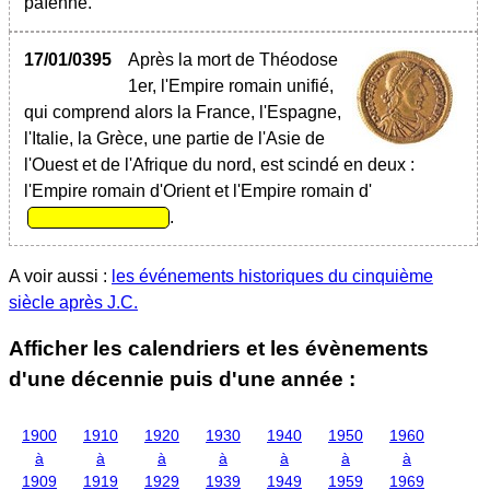
païenne.
17/01/0395
Après la mort de Théodose
1er, l'Empire romain unifié,
qui comprend alors la France, l'Espagne,
l'Italie, la Grèce, une partie de l'Asie de
l'Ouest et de l'Afrique du nord, est scindé en deux :
l'Empire romain d'Orient et l'Empire romain d'
.
A voir aussi :
les événements historiques du cinquième
siècle après J.C.
Afficher les calendriers et les évènements
d'une décennie puis d'une année :
1900
1910
1920
1930
1940
1950
1960
à
à
à
à
à
à
à
1909
1919
1929
1939
1949
1959
1969