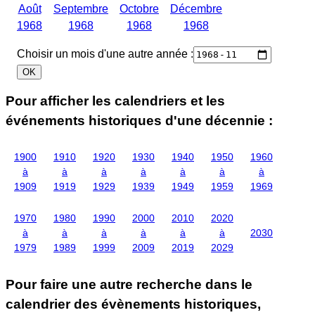
Août
Septembre
Octobre
Décembre
1968
1968
1968
1968
Choisir un mois d'une autre année :
Pour afficher les calendriers et les
événements historiques d'une décennie :
1900
1910
1920
1930
1940
1950
1960
à
à
à
à
à
à
à
1909
1919
1929
1939
1949
1959
1969
1970
1980
1990
2000
2010
2020
à
à
à
à
à
à
2030
1979
1989
1999
2009
2019
2029
Pour faire une autre recherche dans le
calendrier des évènements historiques,