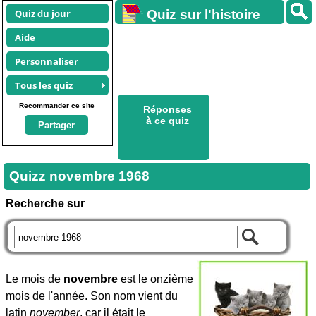
Quiz du jour
Quiz sur l'histoire
Aide
Personnaliser
Tous les quiz
Recommander ce site
Réponses
à ce quiz
Partager
Quizz novembre 1968
Recherche sur
Le mois de
novembre
est le onzième
mois de l'année. Son nom vient du
latin
november
, car il était le