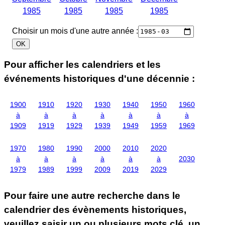
1985
1985
1985
1985
Choisir un mois d'une autre année :
Pour afficher les calendriers et les
événements historiques d'une décennie :
1900
1910
1920
1930
1940
1950
1960
à
à
à
à
à
à
à
1909
1919
1929
1939
1949
1959
1969
1970
1980
1990
2000
2010
2020
à
à
à
à
à
à
2030
1979
1989
1999
2009
2019
2029
Pour faire une autre recherche dans le
calendrier des évènements historiques,
veuillez saisir un ou plusieurs mots clé, un