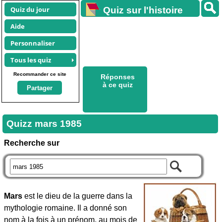
Quiz du jour
Quiz sur l'histoire
Aide
Personnaliser
Tous les quiz
Recommander ce site
Réponses
à ce quiz
Partager
Quizz mars 1985
Recherche sur
Mars
est le dieu de la guerre dans la
mythologie romaine. Il a donné son
nom à la fois à un prénom, au mois de