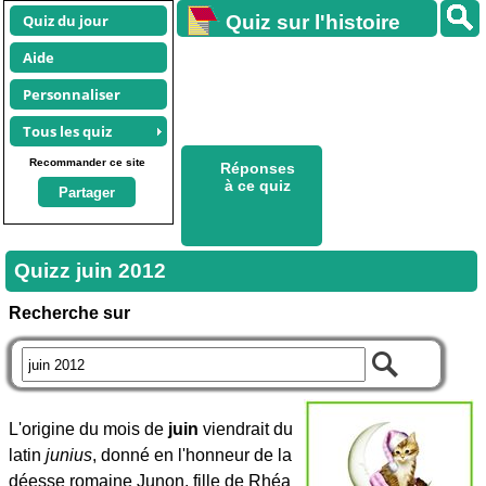
Quiz du jour
Quiz sur l'histoire
Aide
Personnaliser
Tous les quiz
Recommander ce site
Réponses
à ce quiz
Partager
Quizz juin 2012
Recherche sur
L'origine du mois de
juin
viendrait du
latin
junius
, donné en l'honneur de la
déesse romaine Junon, fille de Rhéa