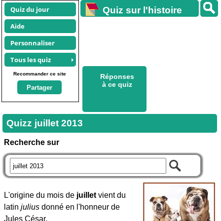
Quiz du jour
Quiz sur l'histoire
Aide
Personnaliser
Tous les quiz
Recommander ce site
Réponses
à ce quiz
Partager
Quizz juillet 2013
Recherche sur
L'origine du mois de
juillet
vient du
latin
julius
donné en l'honneur de
Jules César.