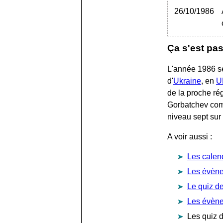
26/10/1986
Ça s'est pa
L'année 1986 se
d'
Ukraine
, en
U
de la proche rég
Gorbatchev comm
niveau sept su
A voir aussi :
Les calen
Les évène
Le quiz d
Les évèn
Les quiz 