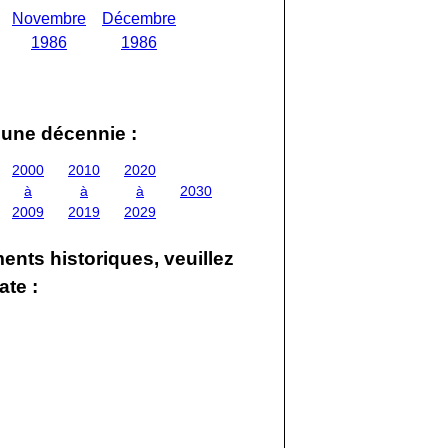
Novembre
Décembre
1986
1986
'une décennie :
2000
2010
2020
à
à
à
2030
2009
2019
2029
ents historiques, veuillez
ate :