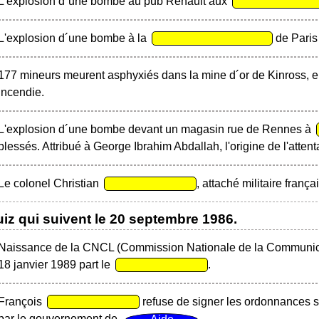
L'explosion d´une bombe au pub Renault aux
L'explosion d´une bombe à la
de Paris 
177 mineurs meurent asphyxiés dans la mine d´or de Kinross, 
incendie.
L'explosion d´une bombe devant un magasin rue de Rennes à
blessés. Attribué à George Ibrahim Abdallah, l'origine de l'attenta
Le colonel Christian
, attaché militaire franç
iz qui suivent le
20 septembre 1986
.
Naissance de la CNCL (Commission Nationale de la Communicat
18 janvier 1989 part le
.
François
refuse de signer les ordonnances s
par le gouvernement de
.