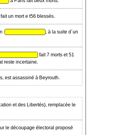
à Paris fait deux morts.
fait un mort e t56 blessés.
en
, à la suite d´un
fait 7 morts et 51
t reste incertaine.
ais, est assassiné à Beyrouth.
ion et des Libertés), remplacée le
ur le découpage électoral proposé